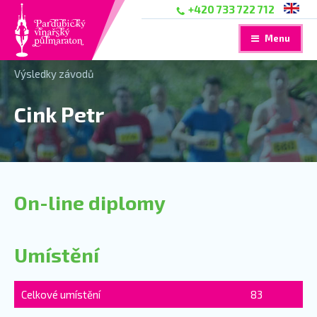
+420 733 722 712
Menu
Výsledky závodů
Cink Petr
On-line diplomy
Umístění
Celkové umístění
83