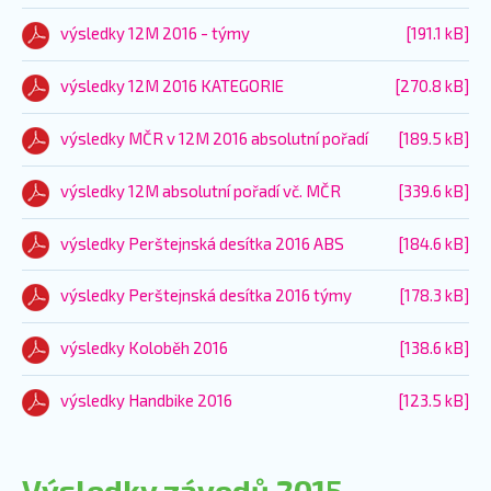
výsledky 12M 2016 - týmy
[191.1 kB]
výsledky 12M 2016 KATEGORIE
[270.8 kB]
výsledky MČR v 12M 2016 absolutní pořadí
[189.5 kB]
výsledky 12M absolutní pořadí vč. MČR
[339.6 kB]
výsledky Perštejnská desítka 2016 ABS
[184.6 kB]
výsledky Perštejnská desítka 2016 týmy
[178.3 kB]
výsledky Koloběh 2016
[138.6 kB]
výsledky Handbike 2016
[123.5 kB]
Výsledky závodů 2015