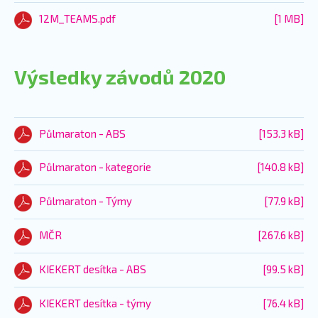
12M_TEAMS.pdf
[1 MB]
Výsledky závodů 2020
Půlmaraton - ABS
[153.3 kB]
Půlmaraton - kategorie
[140.8 kB]
Půlmaraton - Týmy
[77.9 kB]
MČR
[267.6 kB]
KIEKERT desítka - ABS
[99.5 kB]
KIEKERT desítka - týmy
[76.4 kB]