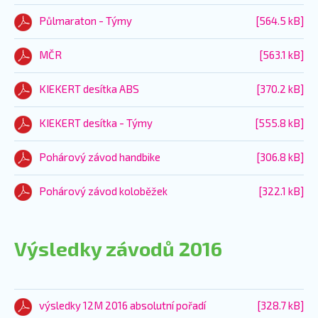
Půlmaraton - Týmy
[564.5 kB]
MČR
[563.1 kB]
KIEKERT desítka ABS
[370.2 kB]
KIEKERT desítka - Týmy
[555.8 kB]
Pohárový závod handbike
[306.8 kB]
Pohárový závod koloběžek
[322.1 kB]
Výsledky závodů 2016
výsledky 12M 2016 absolutní pořadí
[328.7 kB]