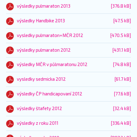
výsledky pulmaraton 2013
[376.8 kB]
výsledky Handbike 2013
[47.5 kB]
vysledky pulmaraton+MČR 2012
[470.5 kB]
výsledky pulmaraton 2012
[431.1 kB]
výsledky MČR v půlmaratonu 2012
[74.8 kB]
vysledky sedmicka 2012
[61.7 kB]
výsledky ČP handicapovaní 2012
[77.6 kB]
výsledky štafety 2012
[32.4 kB]
výsledky z roku 2011
[336.4 kB]