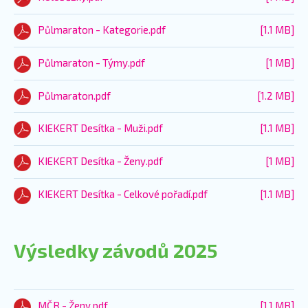
Půlmaraton - Kategorie.pdf
[1.1 MB]
Půlmaraton - Týmy.pdf
[1 MB]
Půlmaraton.pdf
[1.2 MB]
KIEKERT Desítka - Muži.pdf
[1.1 MB]
KIEKERT Desítka - Ženy.pdf
[1 MB]
KIEKERT Desítka - Celkové pořadí.pdf
[1.1 MB]
Výsledky závodů 2025
MČR - Ženy.pdf
[1.1 MB]