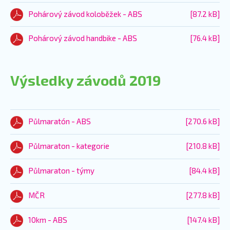
Pohárový závod koloběžek - ABS
[87.2 kB]
Pohárový závod handbike - ABS
[76.4 kB]
Výsledky závodů 2019
Půlmaratón - ABS
[270.6 kB]
Půlmaraton - kategorie
[210.8 kB]
Půlmaraton - týmy
[84.4 kB]
MČR
[277.8 kB]
10km - ABS
[147.4 kB]