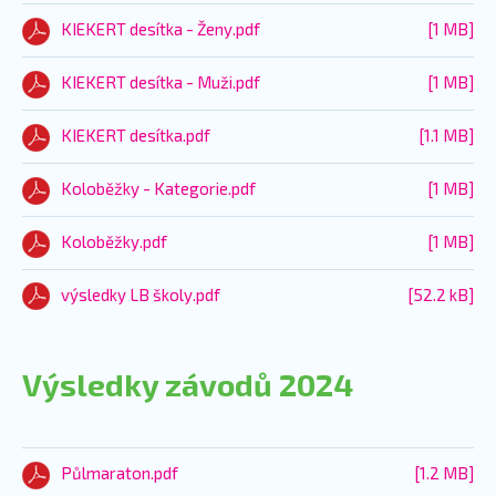
KIEKERT desítka - Ženy.pdf
[1 MB]
KIEKERT desítka - Muži.pdf
[1 MB]
KIEKERT desítka.pdf
[1.1 MB]
Koloběžky - Kategorie.pdf
[1 MB]
Koloběžky.pdf
[1 MB]
výsledky LB školy.pdf
[52.2 kB]
Výsledky závodů 2024
Půlmaraton.pdf
[1.2 MB]