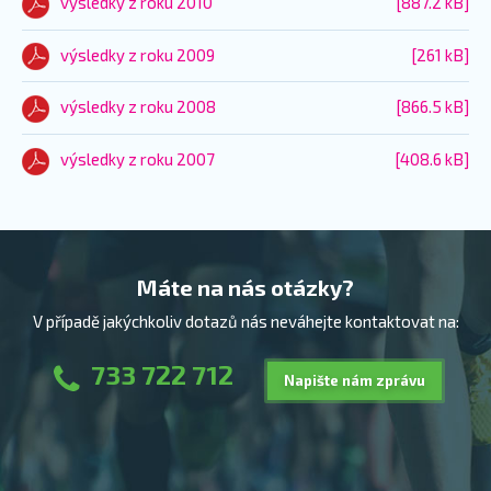
výsledky z roku 2010
[887.2 kB]
výsledky z roku 2009
[261 kB]
výsledky z roku 2008
[866.5 kB]
výsledky z roku 2007
[408.6 kB]
Máte na nás otázky?
V případě jakýchkoliv dotazů nás neváhejte kontaktovat na:
733 722 712
Napište nám zprávu