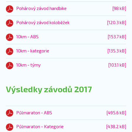
Pohárový závod handbike
[98 kB]
Pohárový závod koloběžek
[120.3 kB]
10km - ABS
[153.7 kB]
10km - kategorie
[135.3 kB]
10km - týmy
[103.1 kB]
Výsledky závodů 2017
Půlmaraton - ABS
[495.6 kB]
Půlmaraton - Kategorie
[438.2 kB]