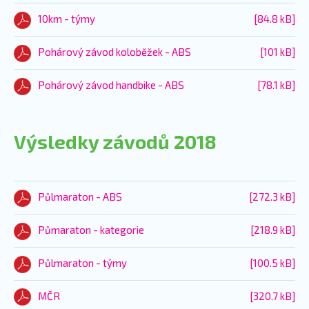
10km - týmy
[84.8 kB]
Pohárový závod koloběžek - ABS
[101 kB]
Pohárový závod handbike - ABS
[78.1 kB]
Výsledky závodů 2018
Půlmaraton - ABS
[272.3 kB]
Půmaraton - kategorie
[218.9 kB]
Půlmaraton - týmy
[100.5 kB]
MČR
[320.7 kB]