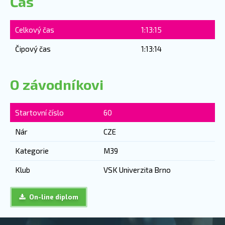
Čas
Celkový čas
1:13:15
Čipový čas
1:13:14
O závodníkovi
Startovní číslo
60
Nár
CZE
Kategorie
M39
Klub
VSK Univerzita Brno
On-line diplom