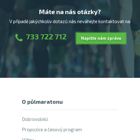
Máte na nás otázky?
V případě jakýchkoliv dotazů nás neváhejte kontaktovat na:
733 722 712
Napište nám zprávu
O půlmaratonu
Dobrovolníci
Propozice a časový program
Výhry