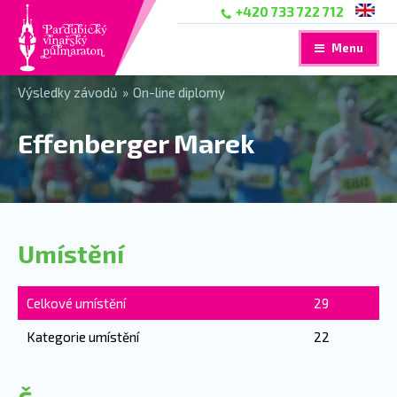
+420 733 722 712
Menu
Výsledky závodů
»
On-line diplomy
Effenberger Marek
Umístění
Celkové umístění
29
Kategorie umístění
22