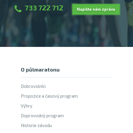
733 722 712
Napište nám zprávu
O půlmaratonu
Dobrovolníci
Propozice a časový program
Výhry
Doprovodný program
Historie závodu