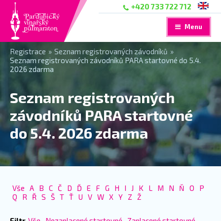
+420 733 722 712
Menu
Registrace
»
Seznam registrovaných závodníků
»
Seznam registrovaných závodníků PARA startovné do 5.4.
2026 zdarma
Seznam registrovaných
závodníků PARA startovné
do 5.4. 2026 zdarma
Vše
A
B
C
Č
D
Ď
E
F
G
H
I
J
K
L
M
N
Ň
O
P
Q
R
Ř
S
Š
T
Ť
U
V
W
X
Y
Z
Ž
Filtr
Vše
Nezaplacené startovné
Zaplacené startovné