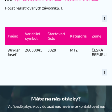
Počet registrovaných závodníků: 1.
1
Variabilní
Startovací
Jméno
Kategorie
Země
symbol:
číslo
Winkler
26030045
3029
MT2
ČESKÁ
Josef
REPUBLIKA
1
Máte na nás otázky?
V případě jakýchkoliv dotazů nás neváhejte kontaktovat na: