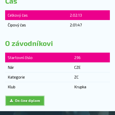
Čas
Celkový čas
2:02:13
Čipový čas
2:01:47
O závodníkovi
Startovní číslo
296
Nár
CZE
Kategorie
ZC
Klub
Krupka
On-line diplom