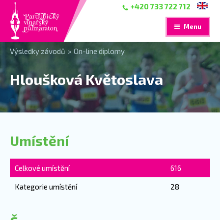
+420 733 722 712
Menu
Výsledky závodů
»
On-line diplomy
Hloušková Květoslava
Umístění
Celkové umístění
616
Kategorie umístění
28