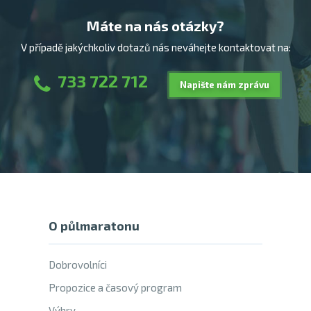
Máte na nás otázky?
V případě jakýchkoliv dotazů nás neváhejte kontaktovat na:
733 722 712
Napište nám zprávu
O půlmaratonu
Dobrovolníci
Propozice a časový program
Výhry