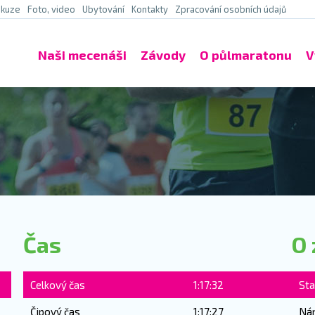
skuze
Foto, video
Ubytování
Kontakty
Zpracování osobních údajů
Naši mecenáši
Závody
O půlmaratonu
V
Čas
O 
Celkový čas
1:17:32
Sta
Čipový čas
1:17:27
Ná