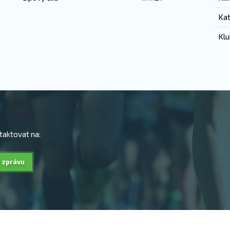
Kat
Klu
taktovat na:
 zprávu