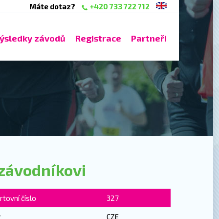
Máte dotaz?
+420 733 722 712
ýsledky závodů
Registrace
Partneři
závodníkovi
rtovní číslo
327
r
CZE