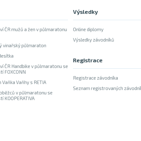
Výsledky
ví ČR mužů a žen v půlmaratonu
Online diplomy
Výsledky závodníků
ý vinařský půlmaraton
esítka
Registrace
ví ČR Handbike v půlmaratonu se
stí FOXCONN
Registrace závodníka
h Vaňka Vaňhy s RETIA
Seznam registrovaných závodní
oběžců v půlmaratonu se
stí KOOPERATIVA