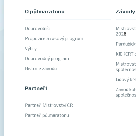
O půlmaratonu
Závody
Dobrovolníci
Mistrovst
202
6
Propozice a časový program
Pardubick
Výhry
KIEKERT d
Doprovodný program
Mistrovst
Historie závodu
společno
Lidový bě
Partneři
Závod kol
společno
Partneři Mistrovství ČR
Partneři půlmaratonu