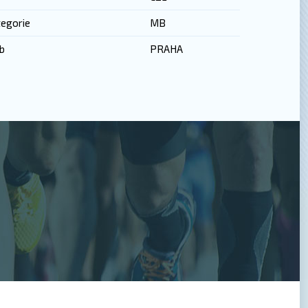
egorie
MB
b
PRAHA