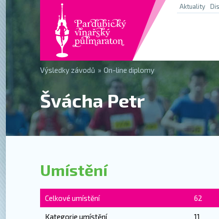
Aktuality
Di
Výsledky závodů
»
On-line diplomy
Švácha Petr
Umístění
Celkové umístění
62
Kategorie umístění
11