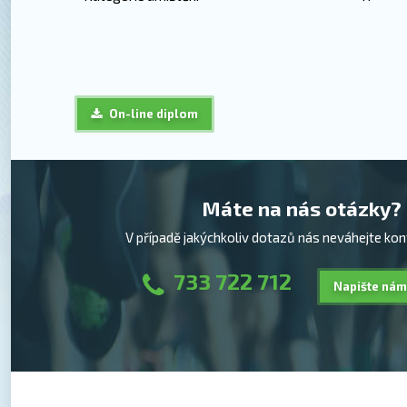
On-line diplom
Máte na nás otázky?
V případě jakýchkoliv dotazů nás neváhejte kon
733 722 712
Napište nám