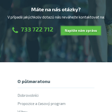
Máte na nás otázky?
V případě jakýchkoliv dotazů nás neváhejte kontaktovat na:
733 722 712
Napište nám zprávu
O půlmaratonu
Dobrovolníci
Propozice a časový program
Výhry