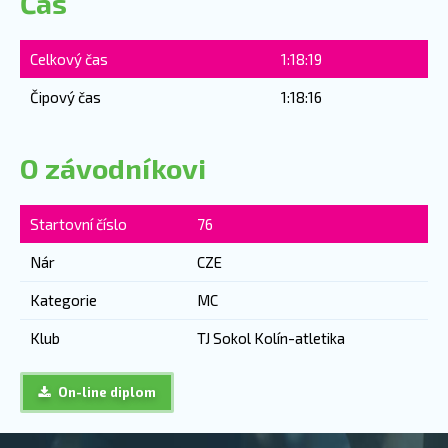
Čas
Celkový čas
1:18:19
Čipový čas
1:18:16
O závodníkovi
Startovní číslo
76
Nár
CZE
Kategorie
MC
Klub
TJ Sokol Kolín-atletika
On-line diplom