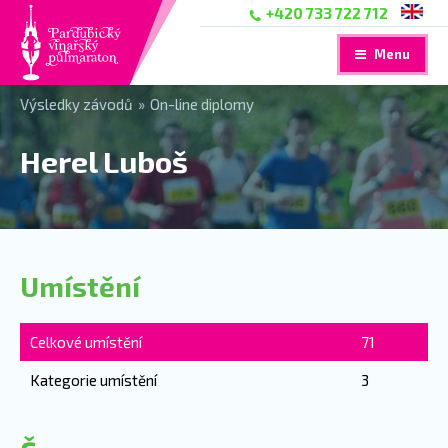
+420 733 722 712
Menu
Výsledky závodů
»
On-line diplomy
Herel Luboš
Umístění
Celkové umístění
71
Kategorie umístění
3