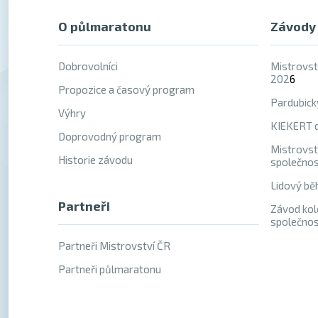
O půlmaratonu
Závody
Dobrovolníci
Mistrovst
202
6
Propozice a časový program
Pardubick
Výhry
KIEKERT d
Doprovodný program
Mistrovst
Historie závodu
společno
Lidový bě
Partneři
Závod kol
společno
Partneři Mistrovství ČR
Partneři půlmaratonu