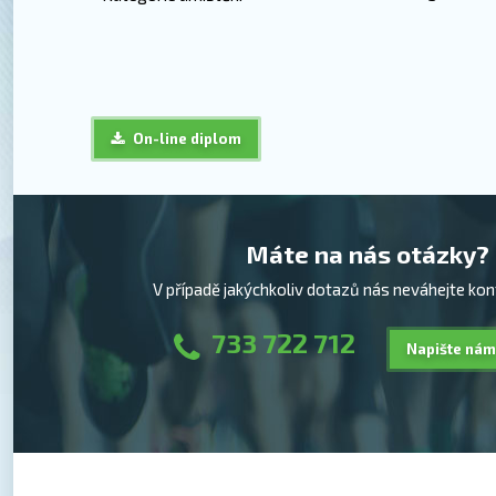
On-line diplom
Máte na nás otázky?
V případě jakýchkoliv dotazů nás neváhejte kon
733 722 712
Napište nám