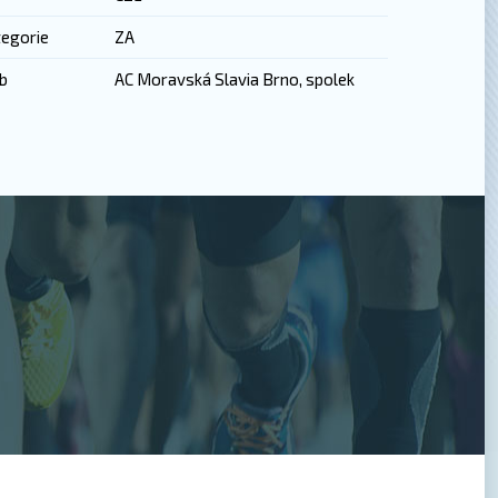
egorie
ZA
b
AC Moravská Slavia Brno, spolek