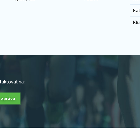
Kat
Klu
taktovat na:
 zprávu