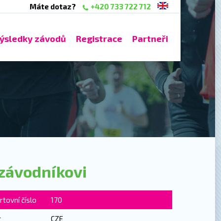
Máte dotaz?
+420 733 722 712
ýsledky závodů
Registrace
Partneři
závodníkovi
rtovní číslo
170
r
CZE