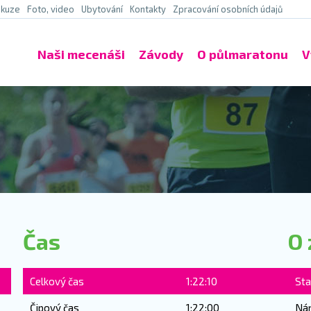
skuze
Foto, video
Ubytování
Kontakty
Zpracování osobních údajů
Naši mecenáši
Závody
O půlmaratonu
V
Čas
O 
Celkový čas
1:22:10
Sta
Čipový čas
1:22:00
Ná