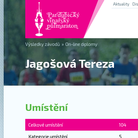
Aktuality
Di
Výsledky závodů
»
On-line diplomy
Jagošová Tereza
Umístění
Celkové umístění
104
Kategorie umístění
5