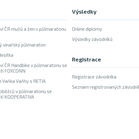
Výsledky
ví ČR mužů a žen v půlmaratonu
Online diplomy
Výsledky závodníků
ý vinařský půlmaraton
esítka
Registrace
ví ČR Handbike v půlmaratonu se
stí FOXCONN
Registrace závodníka
h Vaňka Vaňhy s RETIA
Seznam registrovaných závodní
oběžců v půlmaratonu se
stí KOOPERATIVA