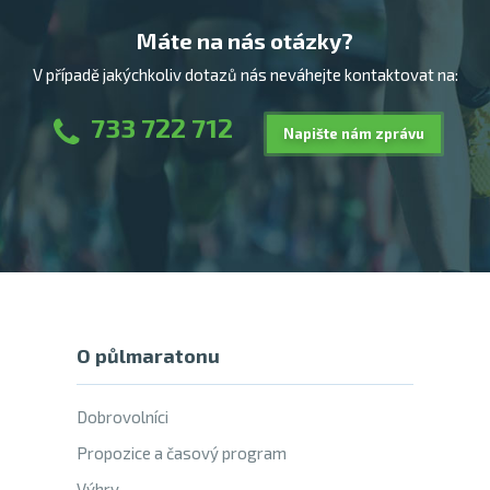
Máte na nás otázky?
V případě jakýchkoliv dotazů nás neváhejte kontaktovat na:
733 722 712
Napište nám zprávu
O půlmaratonu
Dobrovolníci
Propozice a časový program
Výhry