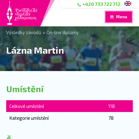
+420 733 722 712
Menu
Výsledky závodů
»
On-line diplomy
Lázna Martin
Umístění
Celkové umístění
118
Kategorie umístění
78