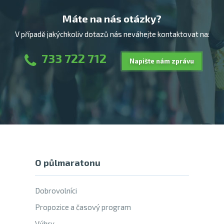
Máte na nás otázky?
V případě jakýchkoliv dotazů nás neváhejte kontaktovat na:
733 722 712
Napište nám zprávu
O půlmaratonu
Dobrovolníci
Propozice a časový program
Výhry