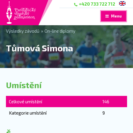
+420 733 722 712
Menu
Výsledky závodů
»
On-line diplomy
Tůmová Simona
Umístění
Celkové umístění
146
Kategorie umístění
9