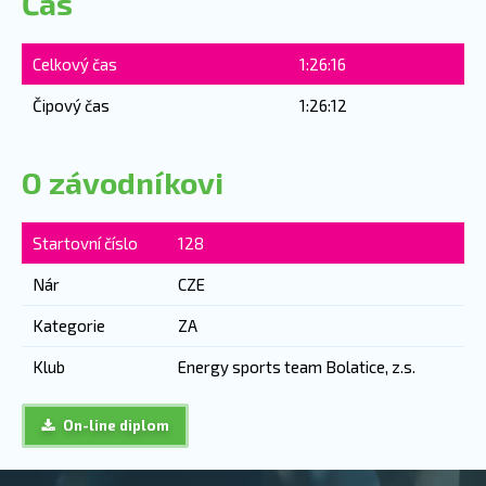
Čas
Celkový čas
1:26:16
Čipový čas
1:26:12
O závodníkovi
Startovní číslo
128
Nár
CZE
Kategorie
ZA
Klub
Energy sports team Bolatice, z.s.
On-line diplom