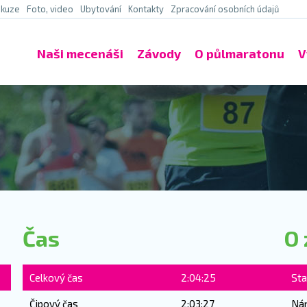
skuze
Foto, video
Ubytování
Kontakty
Zpracování osobních údajů
Naši mecenáši
Závody
O půlmaratonu
V
Čas
O 
Celkový čas
2:04:25
Sta
Čipový čas
2:03:27
Ná