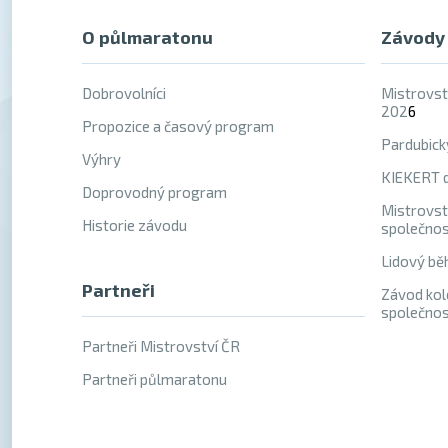
O půlmaratonu
Závody
Dobrovolníci
Mistrovst
202
6
Propozice a časový program
Pardubick
Výhry
KIEKERT d
Doprovodný program
Mistrovst
Historie závodu
společno
Lidový bě
Partneři
Závod kol
společno
Partneři Mistrovství ČR
Partneři půlmaratonu