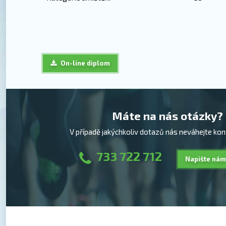
On-line diplom
Máte na nás otázky?
V případě jakýchkoliv dotazů nás neváhejte kon
733 722 712
Napište nám