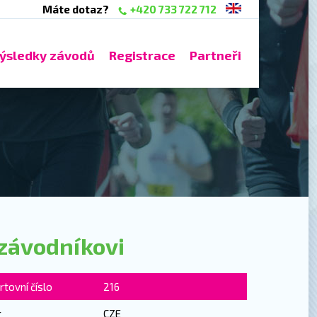
Máte dotaz?
+420 733 722 712
ýsledky závodů
Registrace
Partneři
závodníkovi
rtovní číslo
216
r
CZE