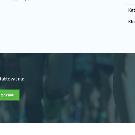
Kat
Klu
taktovat na:
 zprávu