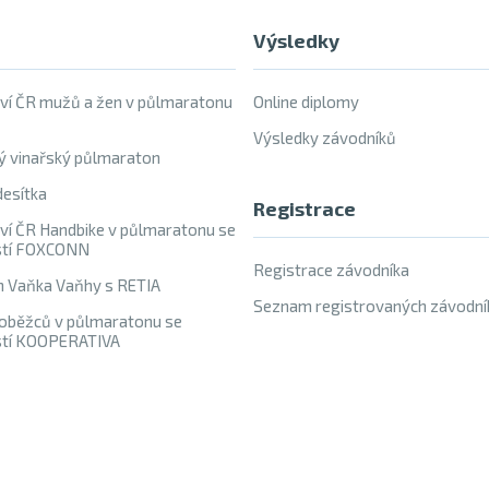
Výsledky
ví ČR mužů a žen v půlmaratonu
Online diplomy
Výsledky závodníků
ý vinařský půlmaraton
esítka
Registrace
ví ČR Handbike v půlmaratonu se
stí FOXCONN
Registrace závodníka
h Vaňka Vaňhy s RETIA
Seznam registrovaných závodní
oběžců v půlmaratonu se
stí KOOPERATIVA