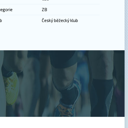
egorie
ZB
b
Český běžecký klub