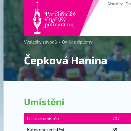
Aktuality
Di
Výsledky závodů
»
On-line diplomy
Čepková Hanina
Umístění
Celkové umístění
707
Kategorie umístění
59