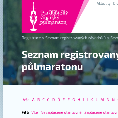
Aktuality
Di
Registrace
»
Seznam registrovaných závodníků
»
Sez
Seznam registrovan
půlmaratonu
Vše
A
B
C
Č
D
Ď
E
F
G
H
I
J
K
L
M
N
Ň
Filtr
Vše
Nezaplacené startovné
Zaplacené startov