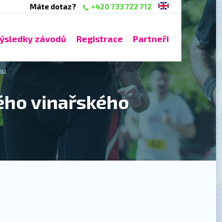
Máte dotaz?
+420 733 722 712
ýsledky závodů
Registrace
Partneři
nu
ého vinařského