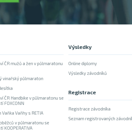
Výsledky
ví ČR mužů a žen v půlmaratonu
Online diplomy
Výsledky závodníků
ý vinařský půlmaraton
esítka
Registrace
ví ČR Handbike v půlmaratonu se
stí FOXCONN
Registrace závodníka
h Vaňka Vaňhy s RETIA
Seznam registrovaných závodní
oběžců v půlmaratonu se
stí KOOPERATIVA