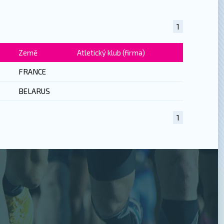
1
Země
Atletický klub (firma)
FRANCE
BELARUS
1