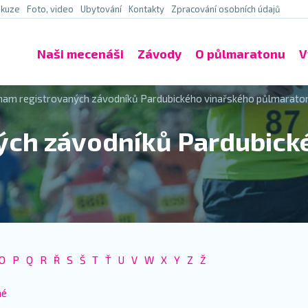
skuze
Foto, video
Ubytování
Kontakty
Zpracování osobních údajů
Naši mecenáši
Závody
O půlmaratonu
V
nam registrovaných závodníků Pardubického vinařského půlmarato
ých závodníků Pardubick
O
P
Q
R
Ř
S
Š
T
Ť
U
V
W
X
Y
Z
Ž
né