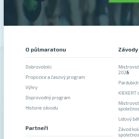
O půlmaratonu
Závody
Dobrovolníci
Mistrovst
202
6
Propozice a časový program
Pardubick
Výhry
KIEKERT d
Doprovodný program
Mistrovst
Historie závodu
společno
Lidový bě
Partneři
Závod kol
společno