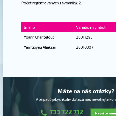
Počet registrovaných závodníků: 2.
Jméno
Variabilní symbol:
Yoann Chanteloup
26011293
Yamtsiyeu Aliaksei
26010307
Máte na nás otázky?
V případě jakýchkoliv dotazů nás neváhejte kon
733 722 712
Napište nám